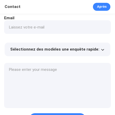
Contact
Après
Email
Sélectionnez des modèles une enquête rapide:
Prix ​​du produit
Min.order quantity
Prélèvement d
Plus de détails
'échantillons