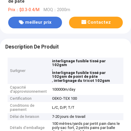
de pâte
Prix：$0.3-0.4/M
MOQ：2000m
meilleur prix
Contactez
Description De Produit
interlignage fusible tissé par
102gsm
,
Surligner
Interlignage fusible tissé par
102gsm de point de pâte
,
interlignage du tricot 102gsm
Capacité
100000m/day
d'approvisionnement
Certification
OEKO-TEX 100
Conditions de
L/C, D/P, T/T
paiement
Délai de livraison
7-20 jours de travail
100 mètres/yards par petit pain dans le
Détails d'emballage
poly sac fort, 2 petits pains par balle