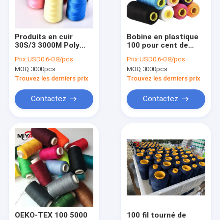
Visite d'usine
Contrôle de qualité
Produits en cuir
Bobine en plastique
30S/3 3000M Poly
100 pour cent de
Contactez-nous
Yarn Thread
polyester 40/2 fil
Prix:
USD0.6-0.8/pcs
Prix:
USD0.6-0.8/pcs
tourné par noyau
MOQ:
3000pcs
MOQ:
3000pcs
Nouvelles
Trouvez les derniers prix
Trouvez les derniers prix
Contactez
Contactez
Interlignage de fusion
Interlignage fusible
Interlignage non tissé
Interlignage tissé
Interlignage de chemise
OEKO-TEX 100 5000
100 fil tourné de