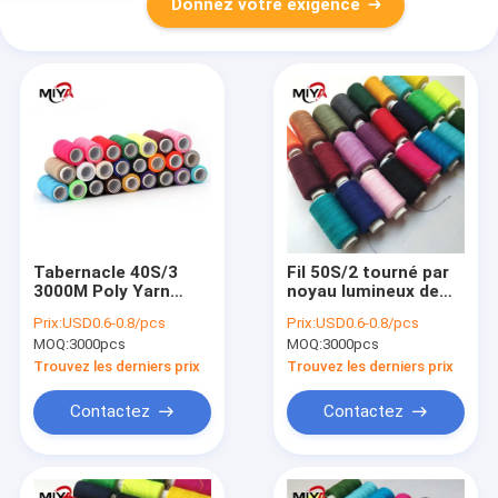
Donnez votre exigence
Tabernacle 40S/3
Fil 50S/2 tourné par
3000M Poly Yarn
noyau lumineux de
Thread du cadeau
vêtements poly poly
Prix:
USD0.6-0.8/pcs
Prix:
USD0.6-0.8/pcs
402
MOQ:
3000pcs
MOQ:
3000pcs
Trouvez les derniers prix
Trouvez les derniers prix
Contactez
Contactez