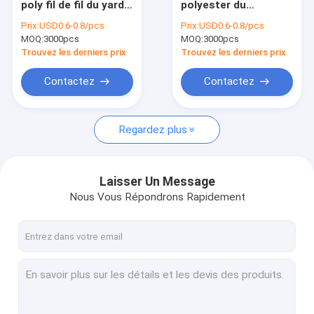
poly fil de fil du yard
polyester du
Textile tissé de pp Spunbond non
20S/2
polyester 3000Y 40/2
Prix:
USD0.6-0.8/pcs
Prix:
USD0.6-0.8/pcs
de pour cent
MOQ:
Interlignage fusible de tricot
3000pcs
MOQ:
3000pcs
Trouvez les derniers prix
Trouvez les derniers prix
Interlignage fusible tricoté
Contactez
Contactez
Web chaud d'adhésif de fonte
Regardez plus
Nonwovens de Spunmelt
Tissu soluble dans l'eau
Laisser Un Message
Poly fil de fil
Nous Vous Répondrons Rapidement
Boutons-pression en métal
Tissu de support de broderie