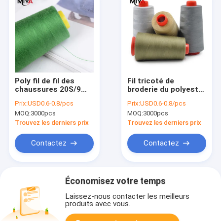
Poly fil de fil des
Fil tricoté de
chaussures 20S/9
broderie du polyester
2000M OEKO-TEX
100 des vêtements
Prix:
USD0.6-0.8/pcs
Prix:
USD0.6-0.8/pcs
100
60S/2 10000M
MOQ:
3000pcs
MOQ:
3000pcs
Trouvez les derniers prix
Trouvez les derniers prix
Contactez
Contactez
Économisez votre temps
Laissez-nous contacter les meilleurs
produits avec vous.