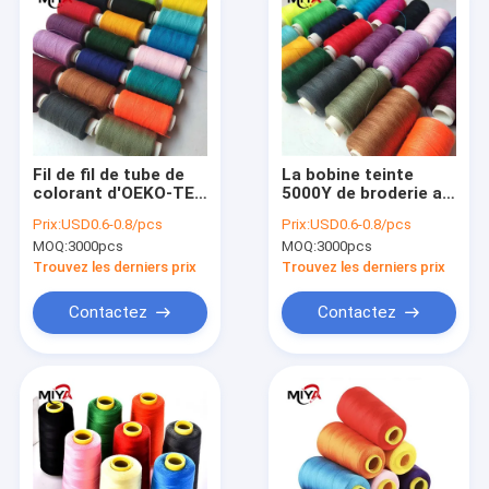
Fil de fil de tube de
La bobine teinte
colorant d'OEKO-TEX
5000Y de broderie a
100 40S/2 150Y poly
ciré le fil de polyester
Prix:
USD0.6-0.8/pcs
Prix:
USD0.6-0.8/pcs
MOQ:
3000pcs
MOQ:
3000pcs
Trouvez les derniers prix
Trouvez les derniers prix
Contactez
Contactez
Maison
Produits
Au sujet de nous