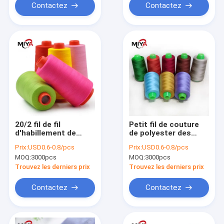
Contactez
Contactez
20/2 fil de fil
Petit fil de couture
d'habillement de
de polyester des
Ployester de 100
bobines 40S/2 3000Y
Prix:
USD0.6-0.8/pcs
Prix:
USD0.6-0.8/pcs
pour cent poly
MOQ:
3000pcs
MOQ:
3000pcs
Trouvez les derniers prix
Trouvez les derniers prix
Contactez
Contactez