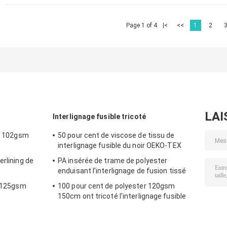
Page 1 of 4
|<
<<
1
2
LAI
Interlignage fusible tricoté
ar 102gsm
50 pour cent de viscose de tissu de
interlignage fusible du noir OEKO-TEX
erlining de
PA insérée de trame de polyester
enduisant l'interlignage de fusion tissé
e 125gsm
100 pour cent de polyester 120gsm
150cm ont tricoté l'interlignage fusible