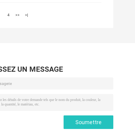
3
4
>>
>|
SSEZ UN MESSAGE