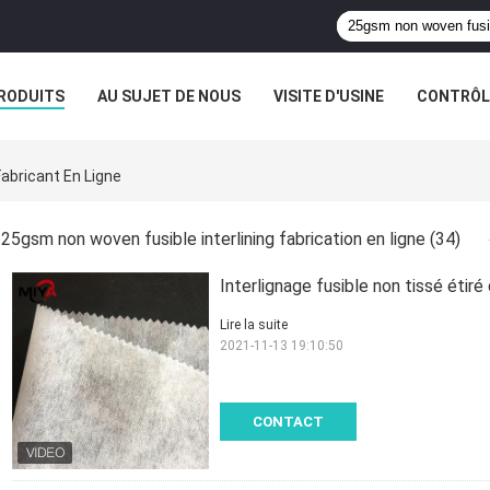
RODUITS
AU SUJET DE NOUS
VISITE D'USINE
CONTRÔLE
GNE
abricant En Ligne
25gsm non woven fusible interlining fabrication en ligne
(34)
Interlignage fusible non tissé étir
Lire la suite
2021-11-13 19:10:50
CONTACT