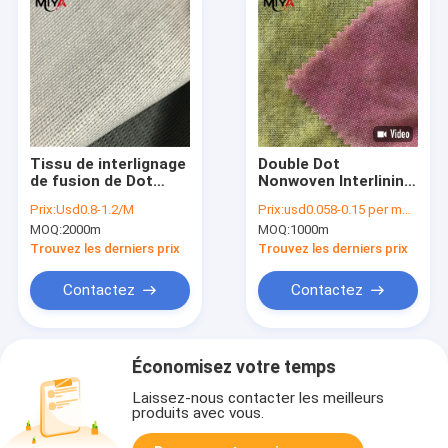
Tissu de interlignage
Double Dot
de fusion de Dot
Nonwoven Interlining
Warp Knitted 120gsm
Fabric de PA de
Prix:
Usd0.8-1.2/M
Prix:
usd0.058-0.15 per meter
de double de PA
l'habillement 25gsm
MOQ:
2000m
MOQ:
1000m
Trouvez les derniers prix
Trouvez les derniers prix
Contactez
Contactez
Économisez votre temps
Laissez-nous contacter les meilleurs
produits avec vous.