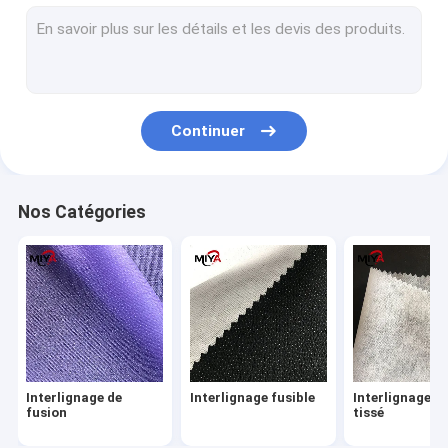
Interlignage de chemise
Textile tissé de pp Spunbond non
Interlignage fusible de tricot
Continuer
Interlignage fusible tricoté
Web chaud d'adhésif de fonte
Nos Catégories
Nonwovens de Spunmelt
Tissu soluble dans l'eau
Poly fil de fil
Boutons-pression en métal
Interlignage de
Interlignage fusible
Interlignage n
Tissu de support de broderie
fusion
tissé