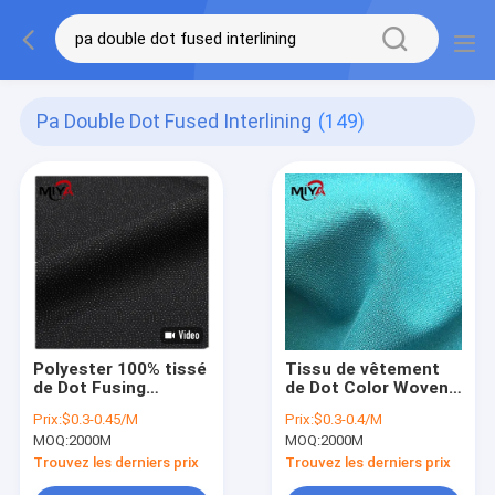
Pa Double Dot Fused Interlining
(149)
Polyester 100% tissé
Tissu de vêtement
de Dot Fusing
de Dot Color Woven
Interlining de double
Fusible Interlining de
Prix:
$0.3-0.45/M
Prix:
$0.3-0.4/M
pour des vêtements
double de PA
MOQ:
2000M
MOQ:
2000M
de mode
Trouvez les derniers prix
Trouvez les derniers prix