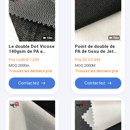
Le double Dot Vicose
Point de double de
140gsm de PA a
PA de tissu de Jet
tricoté l'interlignage
Plain Weaving Fusing
Prix:
Usd0.8-1.2/M
Prix:
$0.3-0.4/M
Interlining de l'eau
MOQ:
2000m
MOQ:
2000M
Trouvez les derniers prix
Trouvez les derniers prix
Contactez
Contactez
Maison
Produits
Au sujet de nous