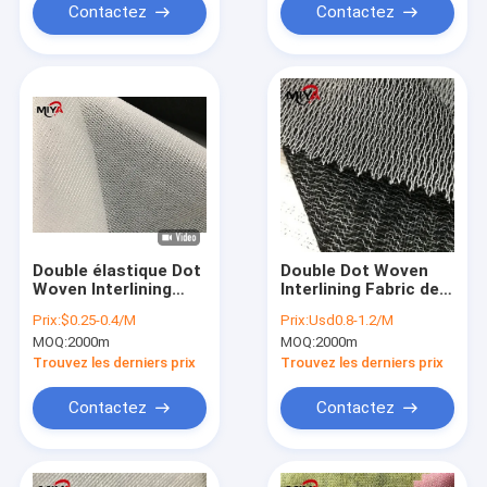
Contactez
Contactez
Double élastique Dot
Double Dot Woven
Woven Interlining
Interlining Fabric de
Fabric de la PA
PA
Prix:
$0.25-0.4/M
Prix:
Usd0.8-1.2/M
40Dx75D
MOQ:
2000m
MOQ:
2000m
Trouvez les derniers prix
Trouvez les derniers prix
Contactez
Contactez