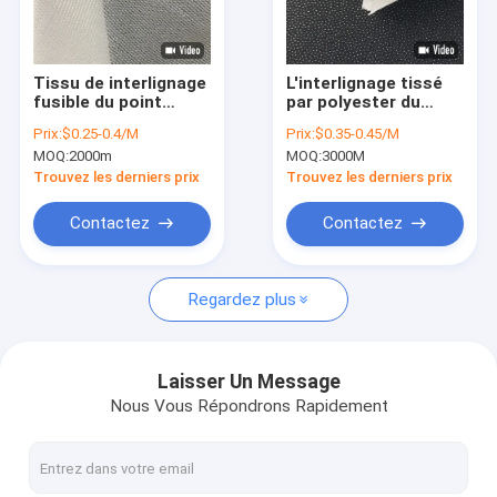
Visite d'usine
Contrôle de qualité
Tissu de interlignage
L'interlignage tissé
fusible du point
par polyester du
Contactez-nous
40gsm de double de
point 50D de double
Prix:
$0.25-0.4/M
Prix:
$0.35-0.45/M
PA de vêtement
de PA pour des
MOQ:
2000m
MOQ:
3000M
femmes s'habillent
Nouvelles
Trouvez les derniers prix
Trouvez les derniers prix
Shopping Online
Contactez
Contactez
Regardez plus
Interlignage de fusion
Interlignage fusible
Laisser Un Message
Nous Vous Répondrons Rapidement
Interlignage non tissé
Interlignage tissé