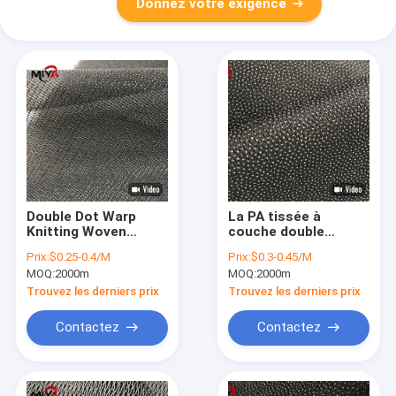
Donnez votre exigence
Double Dot Warp
La PA tissée à
Knitting Woven
couche double
Fusing de PA
épaisse collent
Prix:
$0.25-0.4/M
Prix:
$0.3-0.45/M
interlignant le
l'élastique de
MOQ:
2000m
MOQ:
2000m
polyester 100%
interlignage de
fusion
Trouvez les derniers prix
Trouvez les derniers prix
Contactez
Contactez