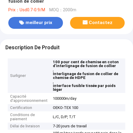
fusion de collier
Prix：Usd0.7-0.9/M
MOQ：2000m
meilleur prix
Contactez
Description De Produit
100 pour cent de chemise en coton
d'interlignage de fusion de collier
,
Interlignage de fusion de collier de
Surligner
chemise de HDPE
,
interface fusible tissée par poids
léger
Capacité
100000m/day
d'approvisionnement
Certification
OEKO-TEX 100
Conditions de
L/C, D/P, T/T
paiement
Délai de livraison
7-20 jours de travail