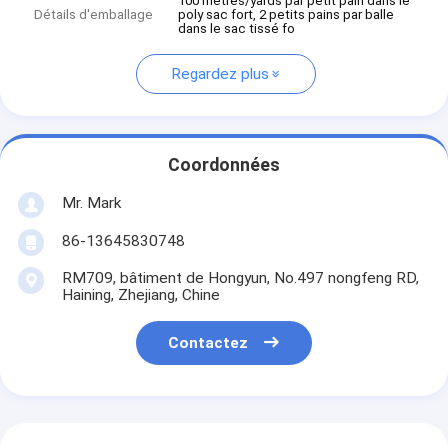
100 mètres/yards par petit pain dans le
Détails d'emballage
poly sac fort, 2 petits pains par balle
dans le sac tissé fo
Regardez plus
Coordonnées
Mr. Mark
86-13645830748
RM709, bâtiment de Hongyun, No.497 nongfeng RD,
Haining, Zhejiang, Chine
Contactez