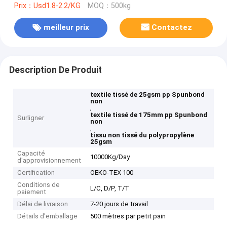
Prix：Usd1.8-2.2/KG
MOQ：500kg
meilleur prix
Contactez
Description De Produit
textile tissé de 25gsm pp Spunbond
non
,
textile tissé de 175mm pp Spunbond
Surligner
non
,
tissu non tissé du polypropylène
25gsm
Capacité
10000Kg/Day
d'approvisionnement
Certification
OEKO-TEX 100
Conditions de
L/C, D/P, T/T
paiement
Délai de livraison
7-20 jours de travail
Détails d'emballage
500 mètres par petit pain