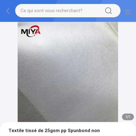
1
/
1
Textile tissé de 25gsm pp Spunbond non