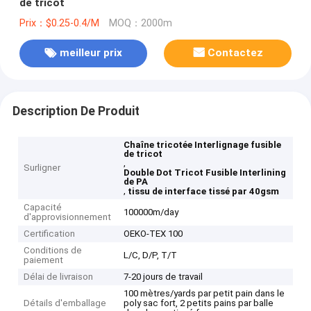
de tricot
Prix：$0.25-0.4/M
MOQ：2000m
meilleur prix
Contactez
Description De Produit
Chaîne tricotée Interlignage fusible
de tricot
,
Surligner
Double Dot Tricot Fusible Interlining
de PA
,
tissu de interface tissé par 40gsm
Capacité
100000m/day
d'approvisionnement
Certification
OEKO-TEX 100
Conditions de
L/C, D/P, T/T
paiement
Délai de livraison
7-20 jours de travail
100 mètres/yards par petit pain dans le
Détails d'emballage
poly sac fort, 2 petits pains par balle