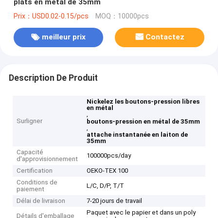
plats en métal de 35mm
Prix：USD0.02-0.15/pcs
MOQ：10000pcs
meilleur prix
Contactez
Description De Produit
Nickelez les boutons-pression libres
en métal
,
Surligner
boutons-pression en métal de 35mm
,
attache instantanée en laiton de
35mm
Capacité
100000pcs/day
d'approvisionnement
Certification
OEKO-TEX 100
Conditions de
L/C, D/P, T/T
paiement
Délai de livraison
7-20 jours de travail
Paquet avec le papier et dans un poly
Détails d'emballage