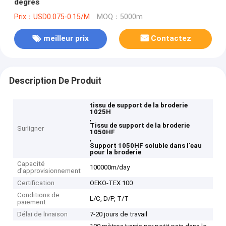
degrés
Prix：USD0.075-0.15/M
MOQ：5000m
meilleur prix
Contactez
Description De Produit
tissu de support de la broderie
1025H
,
Tissu de support de la broderie
Surligner
1050HF
,
Support 1050HF soluble dans l'eau
pour la broderie
Capacité
100000m/day
d'approvisionnement
Certification
OEKO-TEX 100
Conditions de
L/C, D/P, T/T
paiement
Délai de livraison
7-20 jours de travail