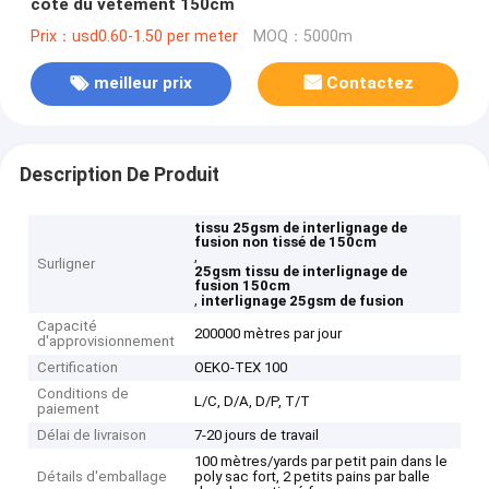
côté du vêtement 150cm
Prix：usd0.60-1.50 per meter
MOQ：5000m
meilleur prix
Contactez
Description De Produit
tissu 25gsm de interlignage de
fusion non tissé de 150cm
,
Surligner
25gsm tissu de interlignage de
fusion 150cm
,
interlignage 25gsm de fusion
Capacité
200000 mètres par jour
d'approvisionnement
Certification
OEKO-TEX 100
Conditions de
L/C, D/A, D/P, T/T
paiement
Délai de livraison
7-20 jours de travail
100 mètres/yards par petit pain dans le
Détails d'emballage
poly sac fort, 2 petits pains par balle