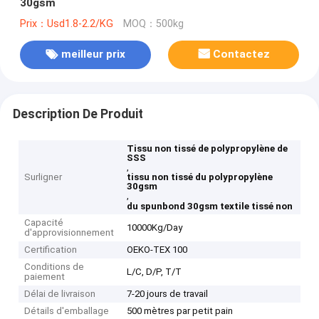
30gsm
Prix：Usd1.8-2.2/KG
MOQ：500kg
meilleur prix
Contactez
Description De Produit
Tissu non tissé de polypropylène de
SSS
,
Surligner
tissu non tissé du polypropylène
30gsm
,
du spunbond 30gsm textile tissé non
Capacité
10000Kg/Day
d'approvisionnement
Certification
OEKO-TEX 100
Conditions de
L/C, D/P, T/T
paiement
Délai de livraison
7-20 jours de travail
Détails d'emballage
500 mètres par petit pain