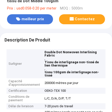
tissu de Dot Middle 100gsm
Prix：usd0.058-0.20 per meter
MOQ：5000m
meilleur prix
Contactez
Description De Produit
Double Dot Nonwoven Interlining
Fabric
,
Tissu de interlignage non-tissé de
Surligner
lien thermique
,
tissu 100gsm de interlignage non-
tissé
Capacité
200000 mètres par jour
d'approvisionnement
Certification
OEKO-TEX 100
Conditions de
L/C, D/A, D/P, T/T
paiement
Délai de livraison
7-20 jours de travail