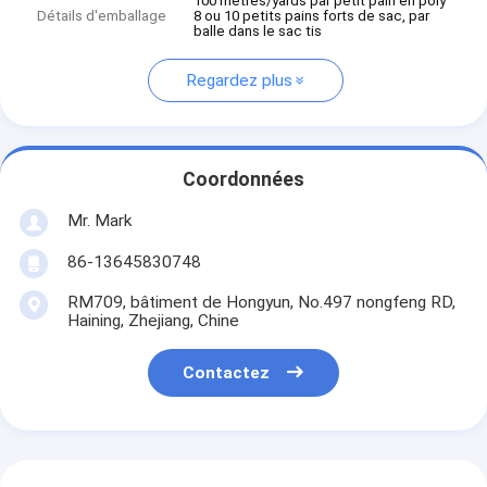
100 mètres/yards par petit pain en poly
Détails d'emballage
8 ou 10 petits pains forts de sac, par
balle dans le sac tis
Regardez plus
Coordonnées
Mr. Mark
86-13645830748
RM709, bâtiment de Hongyun, No.497 nongfeng RD,
Haining, Zhejiang, Chine
Contactez