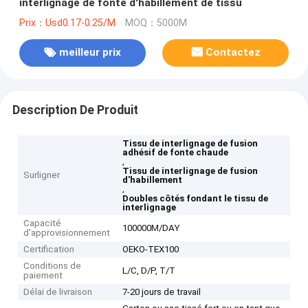
interlignage de fonte d'habillement de tissu
Prix：Usd0.17-0.25/M
MOQ：5000M
meilleur prix
Contactez
Description De Produit
Tissu de interlignage de fusion
adhésif de fonte chaude
,
Tissu de interlignage de fusion
Surligner
d'habillement
,
Doubles côtés fondant le tissu de
interlignage
Capacité
100000M/DAY
d'approvisionnement
Certification
OEKO-TEX100
Conditions de
L/C, D/P, T/T
paiement
Délai de livraison
7-20 jours de travail