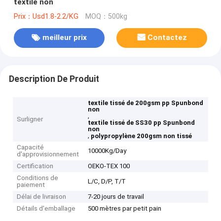
textile non
Prix：Usd1.8-2.2/KG
MOQ：500kg
meilleur prix
Contactez
Description De Produit
textile tissé de 200gsm pp Spunbond
non
,
Surligner
textile tissé de SS30 pp Spunbond
non
,
polypropylène 200gsm non tissé
Capacité
10000Kg/Day
d'approvisionnement
Certification
OEKO-TEX 100
Conditions de
L/C, D/P, T/T
paiement
Délai de livraison
7-20 jours de travail
Détails d'emballage
500 mètres par petit pain